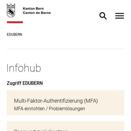
Direkt
skiplink.toNavigation
skiplink.toStartPage
Direkt
zum
zur
Navigat
Suche ein- od
Inhalt
Suche
EDUBERN
Infohub
Zugriff EDUBERN
Multi-Faktor-Authentifizierung (MFA)
MFA einrichten / Problemlösungen